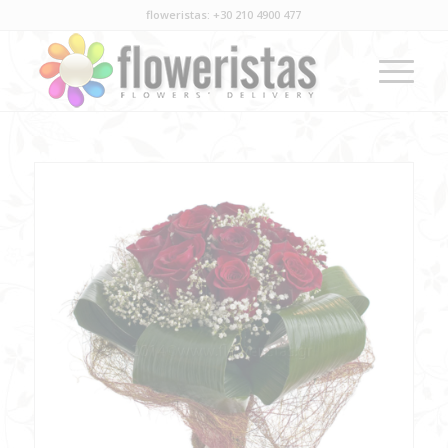
floweristas: +30 210 4900 477