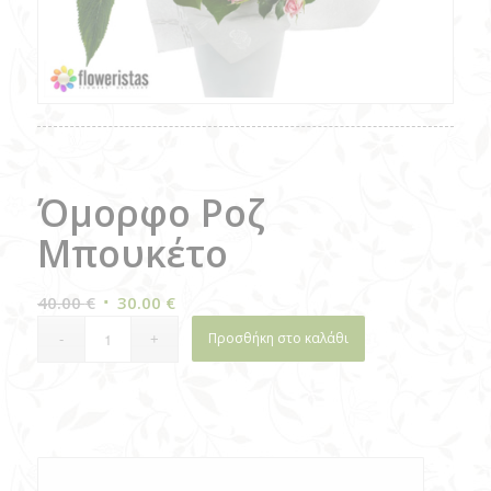
Όμορφο Ροζ
Μπουκέτο
Original
Current
40.00
€
30.00
€
price
price
Προσθήκη στο καλάθι
was:
is:
40.00 €.
30.00 €.