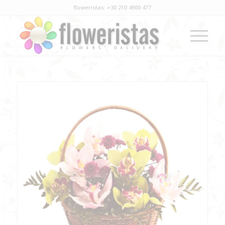
floweristas: +30 210 4900 477