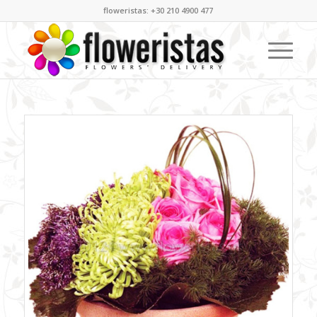
floweristas: +30 210 4900 477