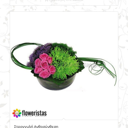
Στρογγυλή Ανθοσύνθεση