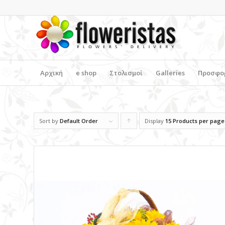
Αρχική
e shop
Στολισμοί
Galleries
Προσφο
Sort by
Default Order
Display
Click
15 Products per page
to
order
products
ascending