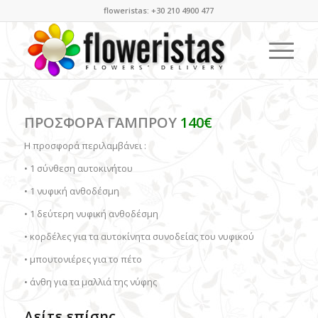
floweristas: +30 210 4900 477
ΠΡΟΣΦΟΡΑ ΓΑΜΠΡΟΥ
140€
Η προσφορά περιλαμβάνει :
• 1 σύνθεση αυτοκινήτου
• 1 νυφική ανθοδέσμη
• 1 δεύτερη νυφική ανθοδέσμη
• κορδέλες για τα αυτοκίνητα συνοδείας του νυφικού
• μπουτονιέρες για το πέτο
• άνθη για τα μαλλιά της νύφης
Δείτε επίσης...