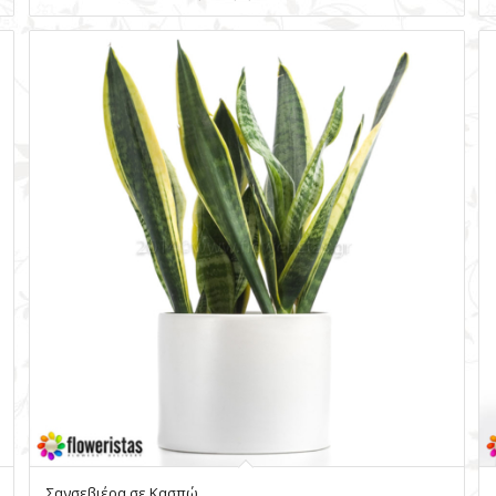
Σανσεβιέρα σε Κασπώ