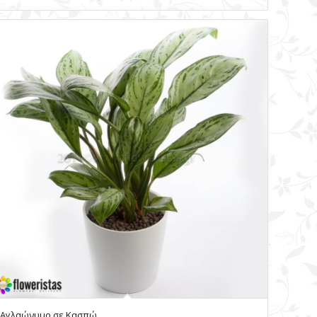
Αγλαώνυμο σε Kασπώ