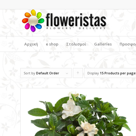
Αρχική
e shop
Στολισμοί
Galleries
Προσφο
Sort by
Default Order
Display
Click
15 Products per page
to
order
products
ascending