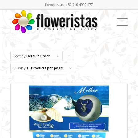
floweristas: +30 210 4900 477
Sort by
Default Order
Click
to
Display
15 Products per page
order
products
ascending