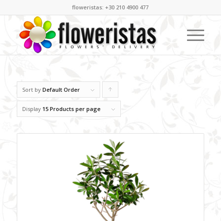
floweristas: +30 210 4900 477
Sort by
Default Order
Click
to
Display
15 Products per page
order
products
ascending