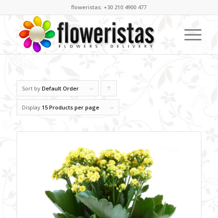
floweristas: +30 210 4900 477
Sort by
Default Order
Click
to
Display
15 Products per page
order
products
ascending